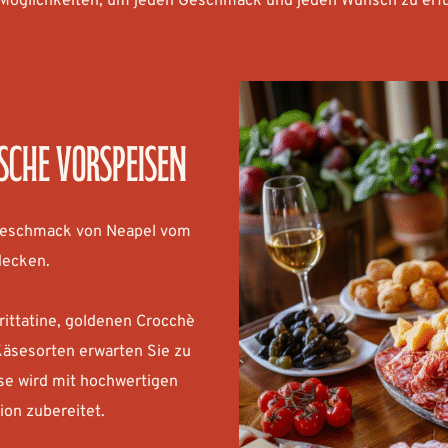
Möglichkeiten, um jeden Geschmack und jeden Wunsch zu erfü
sche Vorspeisen
Geschmack von Neapel vom 
decken.
ittatine, goldenen Crocchè 
Käsesorten erwarten Sie zu 
se wird mit hochwertigen 
ion zubereitet.