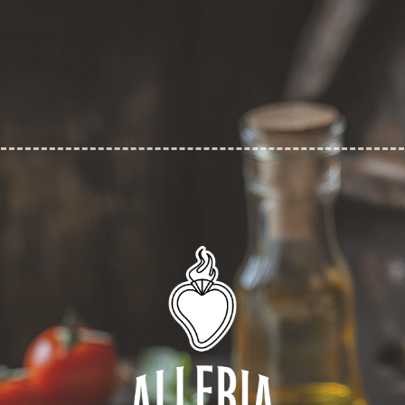
HOME
MEN
KONTAK
Fahrplän
ÜBER UNS
Ü
TE
e