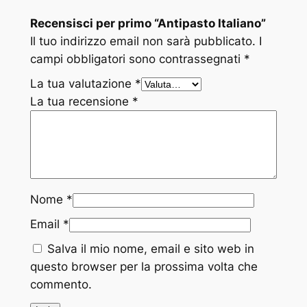
I
Recensisci per primo “Antipasto Italiano”
t
Il tuo indirizzo email non sarà pubblicato.
I
a
campi obbligatori sono contrassegnati
*
l
i
La tua valutazione
*
a
La tua recensione
*
n
o
q
u
a
Nome
*
n
t
Email
*
i
Salva il mio nome, email e sito web in
t
questo browser per la prossima volta che
à
commento.