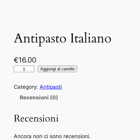
Antipasto Italiano
€
16.00
A
Aggiungi al carrello
n
t
Category:
Antipasti
i
Recensioni (0)
p
a
Recensioni
s
t
o
Ancora non ci sono recensioni.