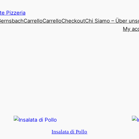
nte Pizzeria
 Gernsbach
Carrello
Carrello
Checkout
Chi Siamo – Über uns
My ac
Insalata di Pollo