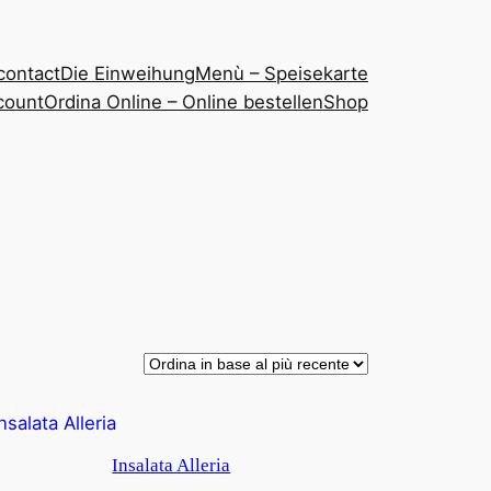
contact
Die Einweihung
Menù – Speisekarte
count
Ordina Online – Online bestellen
Shop
Insalata Alleria