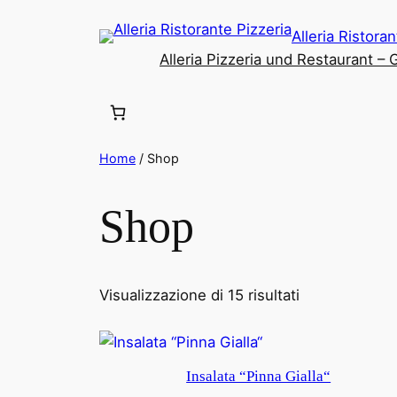
Alleria Ristora
Alleria Pizzeria und Restaurant –
Home
/ Shop
Shop
Ordina
Visualizzazione di 15 risultati
in
base
al
Insalata “Pinna Gialla“
più