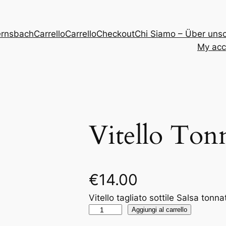
Gernsbach
Carrello
Carrello
Checkout
Chi Siamo – Über uns
My acc
Vitello Ton
€
14.00
Vitello tagliato sottile Salsa tonn
V
Aggiungi al carrello
i