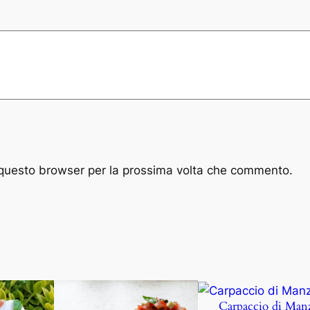
i
t
à
n questo browser per la prossima volta che commento.
Carpaccio di Man