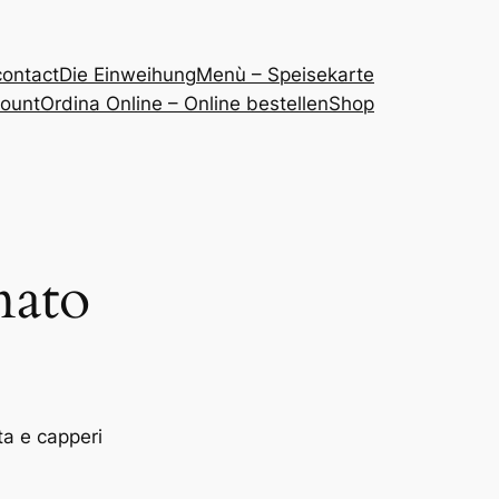
contact
Die Einweihung
Menù – Speisekarte
ount
Ordina Online – Online bestellen
Shop
nato
ata e capperi