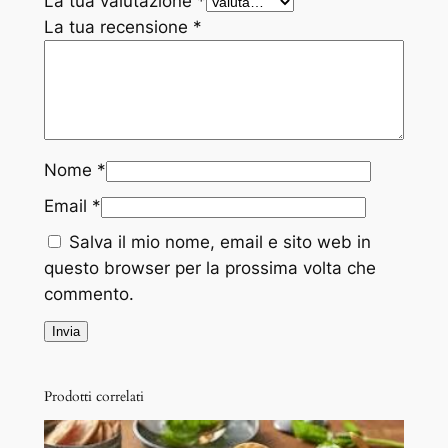
La tua valutazione
*
u
La tua recensione
*
a
n
t
i
t
Nome
*
à
Email
*
Salva il mio nome, email e sito web in
questo browser per la prossima volta che
commento.
Prodotti correlati