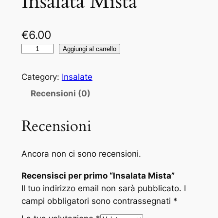
Insalata Mista
€
6.00
I
Aggiungi al carrello
n
s
Category:
Insalate
a
Recensioni (0)
l
a
Recensioni
t
a
M
Ancora non ci sono recensioni.
i
Recensisci per primo “Insalata Mista”
s
Il tuo indirizzo email non sarà pubblicato.
I
t
campi obbligatori sono contrassegnati
*
a
q